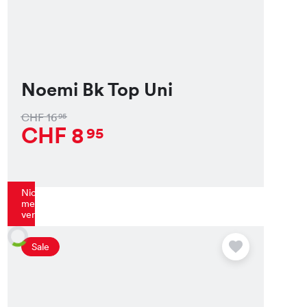
Noemi Bk Top Uni
CHF
16
95
CHF
8
95
Nicht
mehr
verfügbar
Sale