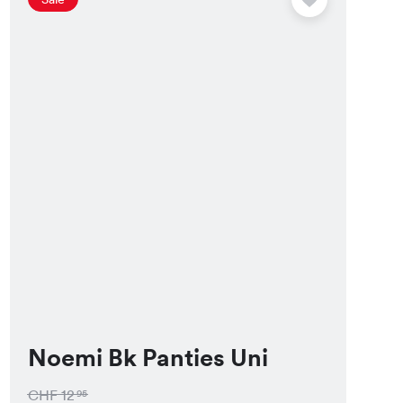
Noemi Bk Panties Uni
CHF
12
95