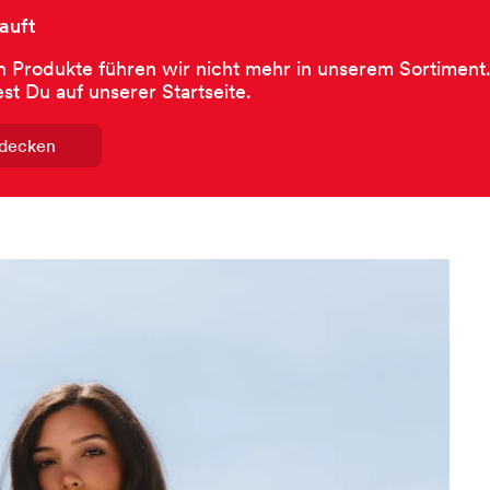
auft
 Produkte führen wir nicht mehr in unserem Sortiment.
est Du auf unserer Startseite.
tdecken