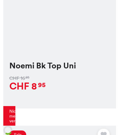
Noemi Bk Top Uni
CHF
16
95
CHF
8
95
Nicht
mehr
verfügbar
Sale