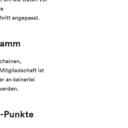
ie
ritt angepasst.
gramm
cheinen,
itgliedschaft ist
r an keinerlei
werden.
P-Punkte