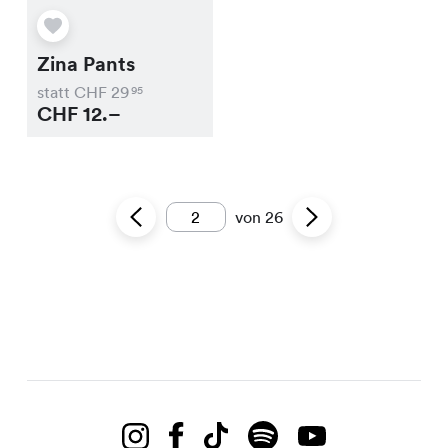
Zina Pants
statt CHF
29
95
CHF
12.–
von
26