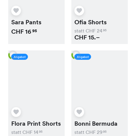
Sara Pants
Ofia Shorts
CHF
16
statt CHF
24
95
95
CHF
15.–
Angebot
Angebot
Flora Print Shorts
Bonni Bermuda
statt CHF
14
statt CHF
29
95
95