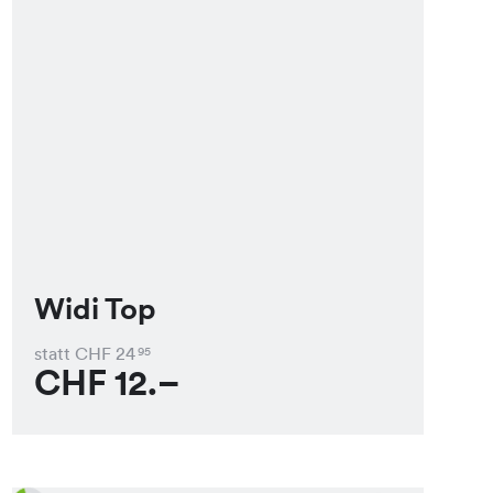
Widi Top
statt CHF
24
95
CHF
12.–