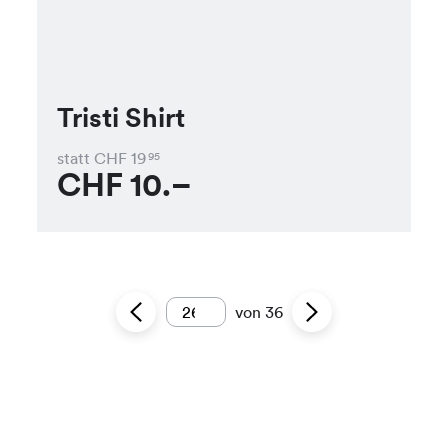
Tristi Shirt
statt CHF
19
95
CHF
10.–
von
36