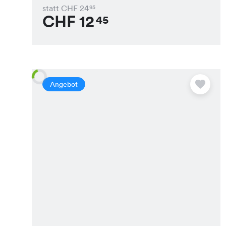
statt CHF
24
95
CHF
12
45
Angebot