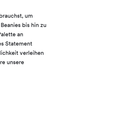
 brauchst, um
eanies bis hin zu
alette an
ges Statement
ichkeit verleihen
ere unsere