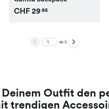
CHF
29
95
de
5
e Deinem Outfit den p
it trendigen Accessoi