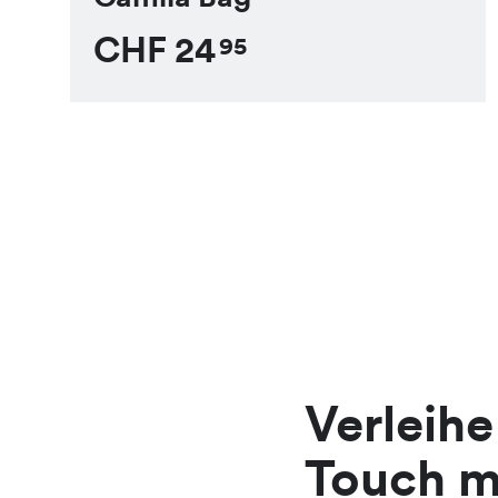
CHF
24
95
Verleih
Touch m