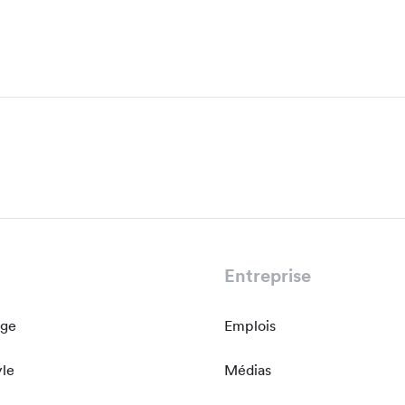
Entreprise
age
Emplois
yle
Médias