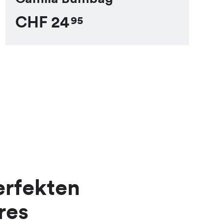
CHF
24
95
erfekten
res