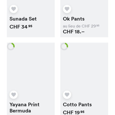
Sunada Set
Ok Pants
CHF
34
au lieu de CHF
29
95
95
CHF
18.–
Yayana Print
Cotto Pants
Bermuda
CHF
19
95