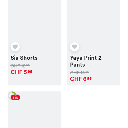
Sia Shorts
Yaya Print 2
Pants
CHF
12
95
CHF
5
95
CHF
14
95
CHF
6
95
Sale