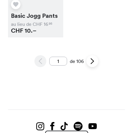
Basic Jogg Pants
au lieu de CHF
16
95
CHF
10.–
de
106