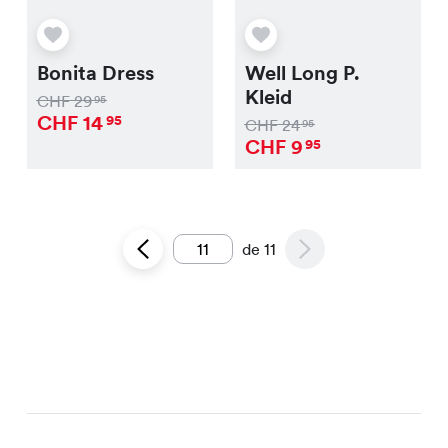
Bonita Dress
Well Long P.
Kleid
CHF
29
95
CHF
14
95
CHF
24
95
CHF
9
95
de
11