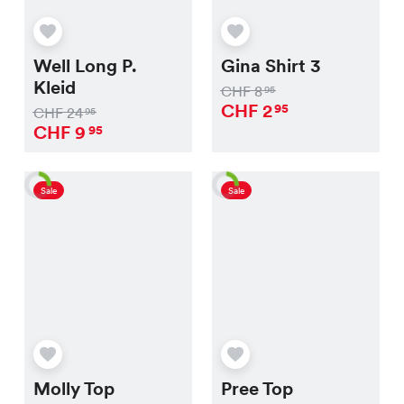
Well Long P.
Gina Shirt 3
Kleid
CHF
8
95
CHF
2
95
CHF
24
95
CHF
9
95
Sale
Sale
Molly Top
Pree Top