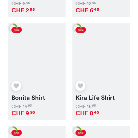
CHF
8
CHF
12
95
95
CHF
2
CHF
6
95
45
Sale
Sale
Bonita Shirt
Kira Life Shirt
CHF
19
CHF
16
95
95
CHF
9
CHF
8
95
45
Sale
Sale