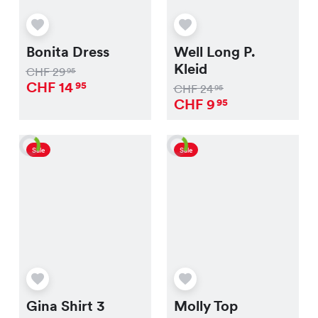
Bonita Dress
Well Long P.
Kleid
CHF
29
95
CHF
14
95
CHF
24
95
CHF
9
95
Sale
Sale
Gina Shirt 3
Molly Top