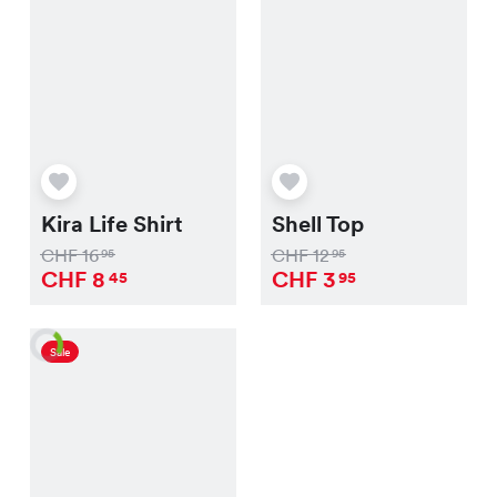
Kira Life Shirt
Shell Top
CHF
16
CHF
12
95
95
CHF
8
CHF
3
45
95
Sale