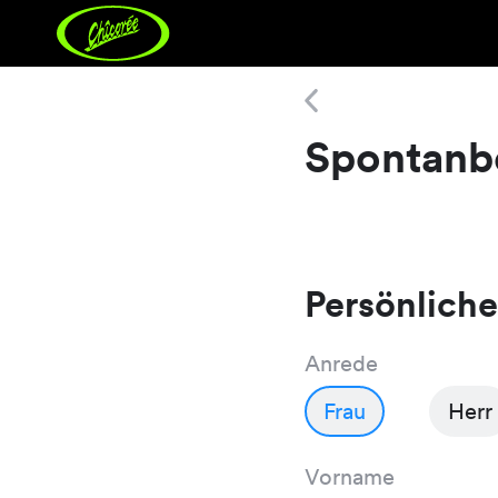
Spontanbewerbung
Spontan
Persönlich
Anrede
Frau
Herr
Vorname