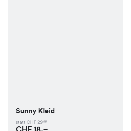
Sunny Kleid
statt CHF
29
95
CHF
18.–