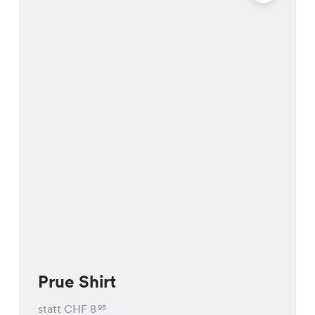
Prue Shirt
statt CHF
8
95