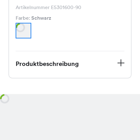
Artikelnummer E5301600-90
Farbe:
Schwarz
Produktbeschreibung
Entdecke jetzt unser Belki Jacket, das
perfekte Kleidungsstück für den
Spätsommer. Dieses in klassischem
Schwarz erhältliche Jacket besticht
durch seinen modischen Schnitt und
die hochwertige Verarbeitung. Und