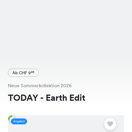
Ab CHF 9
95
Neue Sommerkollektion 2026
TODAY - Earth Edit
Angebot
A