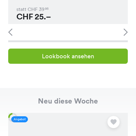
statt CHF
39
95
CHF
25.–
Lookbook ansehen
Neu diese Woche
Angebot
A