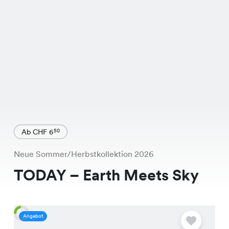
Ab CHF 6
50
Neue Sommer/Herbstkollektion 2026
TODAY – Earth Meets Sky
Angebot
A