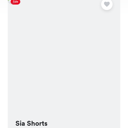
Sale
S
Sia Shorts