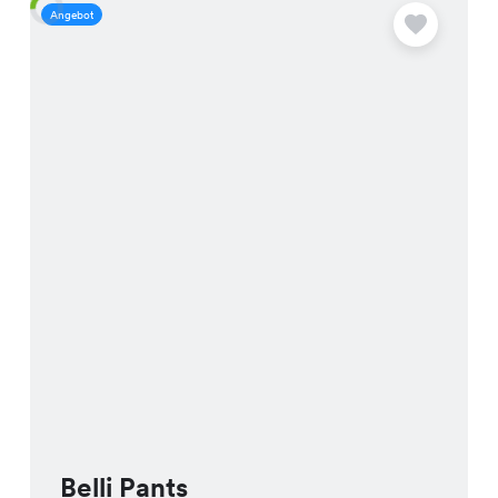
Angebot
A
Belli Pants