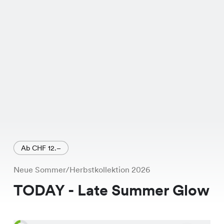
das Beste daran: Es ist momentan im
Sale! Statt dem regulären Preis von
CHF 49.95, kannst Du es jetzt für nur
CHF 14.95 ergattern. Ein echtes
Schnäppchen, oder? Ob Deine Grösse
noch in einer Chicorée Filiale in Deiner
Nähe verfügbar ist, kannst Du ganz
einfach online nachschauen.
Ab CHF 12.–
Neue Sommer/Herbstkollektion 2026
TODAY - Late Summer Glow