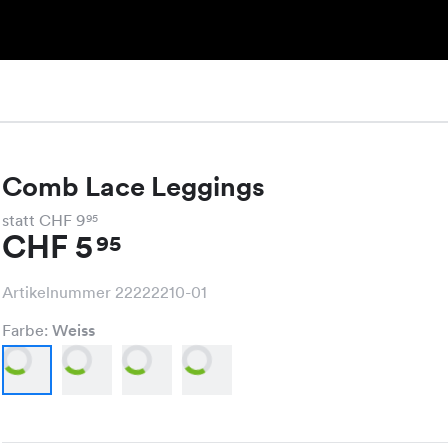
Comb Lace Leggings
statt CHF 9
95
CHF 5
95
Artikelnummer 22222210-01
Farbe:
Weiss