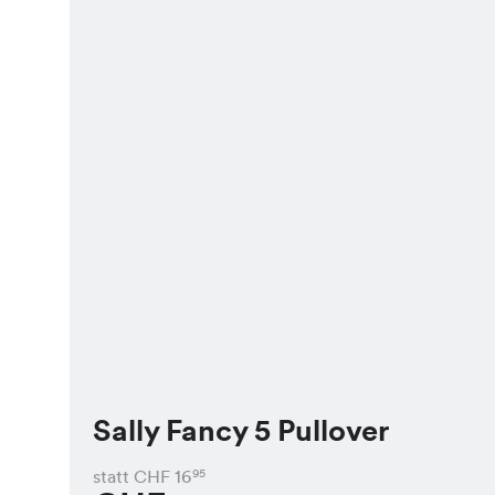
Sally Fancy 5 Pullover
statt CHF
16
95