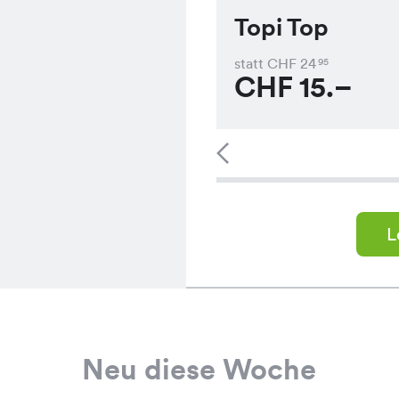
Topi Top
statt CHF
24
95
CHF
15.–
L
Neu diese Woche