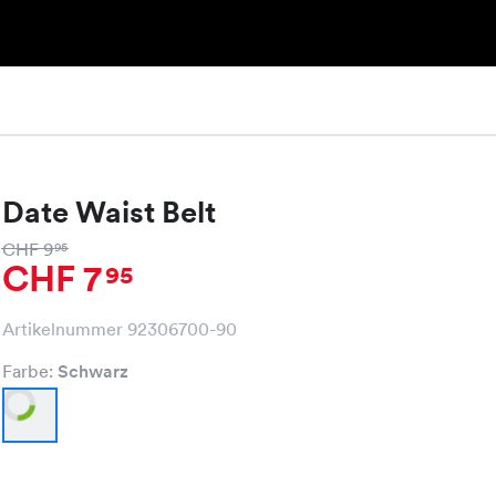
Date Waist Belt
CHF 9
95
CHF 7
95
Artikelnummer 92306700-90
Farbe:
Schwarz