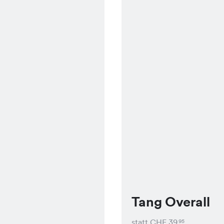
Tang Overall
statt CHF
39
95