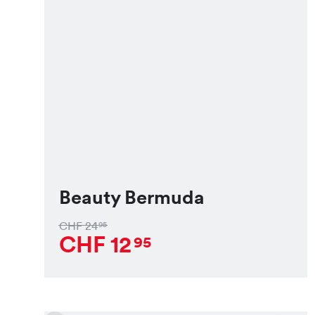
Beauty Bermuda
CHF
24
95
CHF
12
95