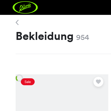
Bekleidung
Bekleidung
954
Sale