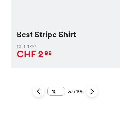
Best Stripe Shirt
CHF
12
95
CHF
2
95
von
106