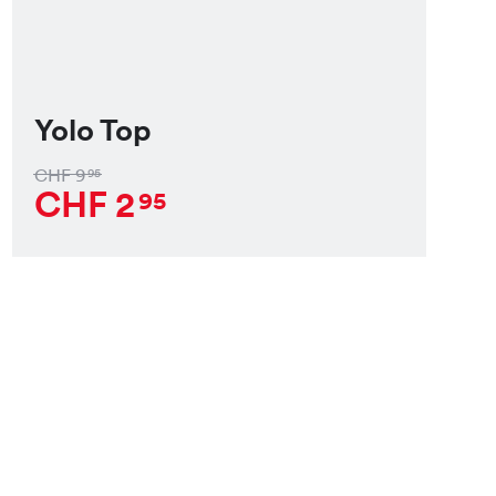
Yolo Top
CHF
9
95
CHF
2
95