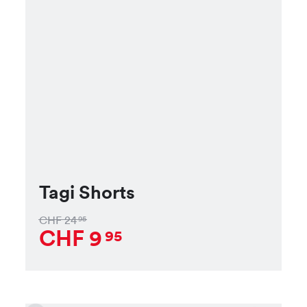
Tagi Shorts
CHF
24
95
CHF
9
95