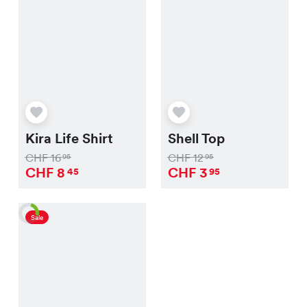
Kira Life Shirt
Shell Top
CHF
16
CHF
12
95
95
CHF
8
CHF
3
45
95
Sale