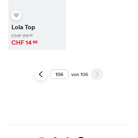
Lola Top
CHF
29
95
CHF
14
95
von
106