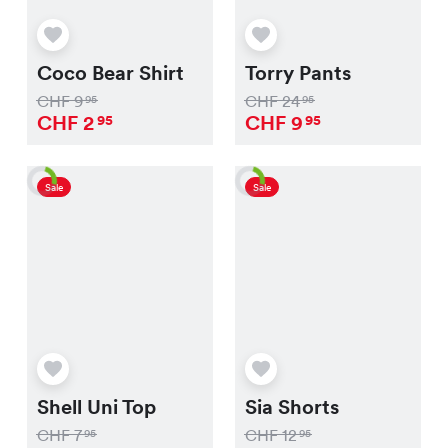
Coco Bear Shirt
Torry Pants
CHF
9
CHF
24
95
95
CHF
2
CHF
9
95
95
Sale
Sale
Shell Uni Top
Sia Shorts
CHF
7
CHF
12
95
95