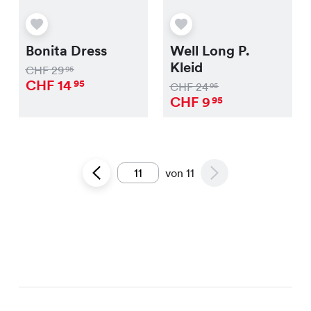
Bonita Dress
Well Long P.
Kleid
CHF
29
95
CHF
14
95
CHF
24
95
CHF
9
95
von
11