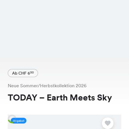
Ab CHF 6
50
Neue Sommer/Herbstkollektion 2026
TODAY – Earth Meets Sky
Angebot
A