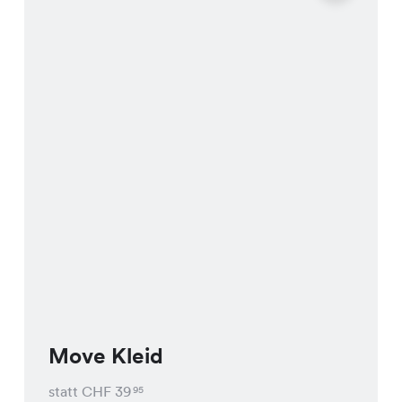
Move Kleid
statt CHF
39
95