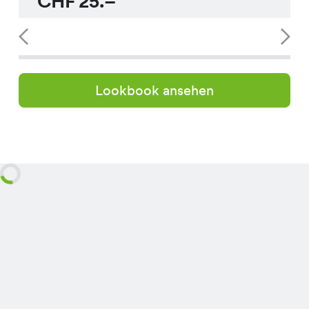
CHF
25.–
Lookbook ansehen