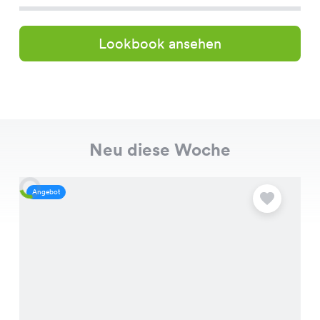
Lookbook ansehen
Neu diese Woche
Angebot
A