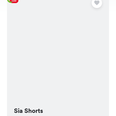
Sale
S
Sia Shorts