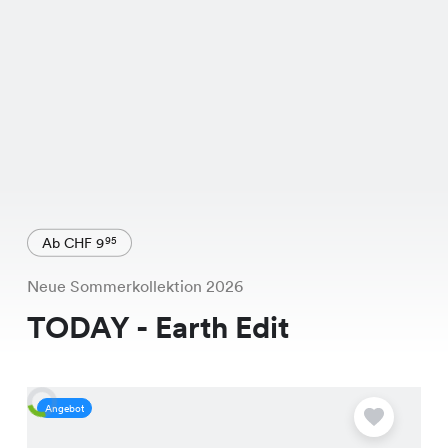
Ab CHF 9
95
Neue Sommerkollektion 2026
TODAY - Earth Edit
Angebot
A