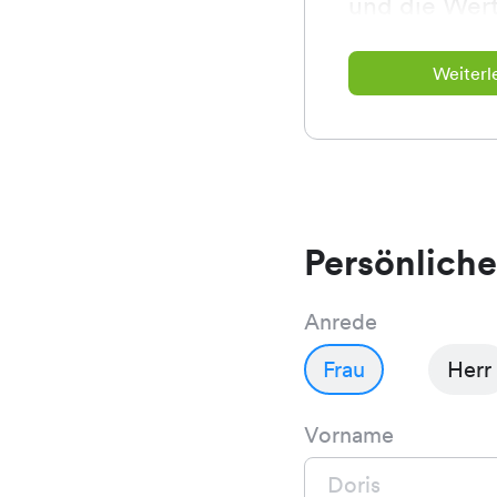
und die Wert
unsere Kund
Weiterl
Persönlich
Anrede
Frau
Herr
Vorname