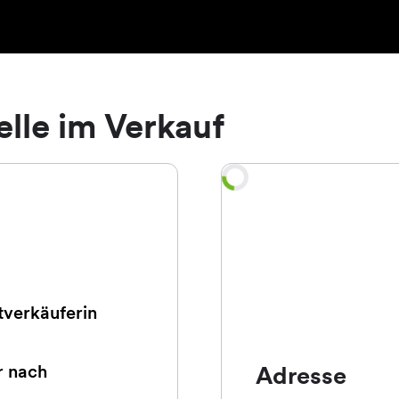
elle im Verkauf
itverkäuferin
r nach
Adresse