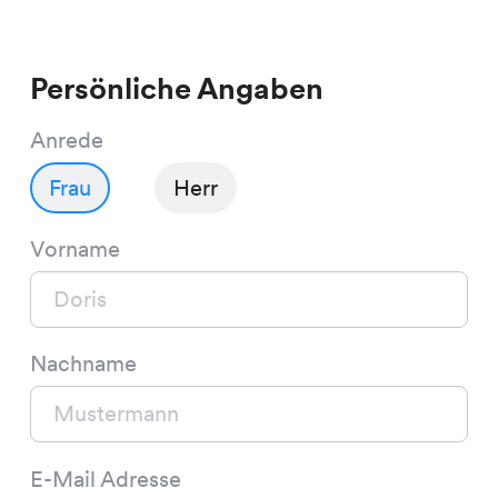
unsere Kundinnen und Kunden.
Persönliche Angaben
Deine Aufgaben:
Anrede
Bedienung und Beratung unserer
Frau
Herr
Kunden
Vorname
Mithilfe bei der Organisation und
Umsetzung von
Verkaufsförderungsmassnahmen
Nachname
Wareneingangskontrolle sowie
Mithilfe bei der
E-Mail Adresse