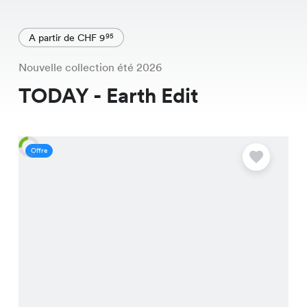
A partir de CHF 9
95
Nouvelle collection été 2026
TODAY - Earth Edit
Offre
S