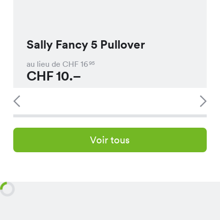
Sally Fancy 5 Pullover
au lieu de CHF
16
95
CHF
10.–
Voir tous