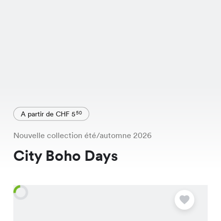
A partir de CHF 5
50
Nouvelle collection été/automne 2026
City Boho Days
O