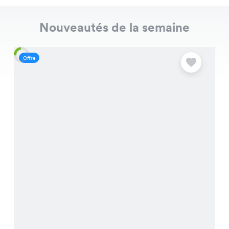
Nouveautés de la semaine
Offre
O