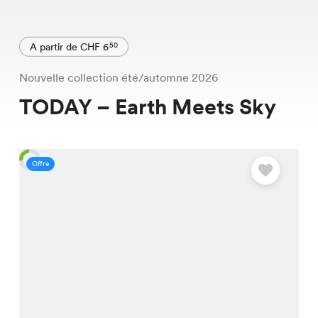
A partir de CHF 6
50
Nouvelle collection été/automne 2026
TODAY – Earth Meets Sky
Offre
O