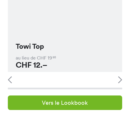
Towi Top
au lieu de CHF
19
95
CHF
12.–
Vers le Lookbook