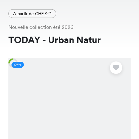
A partir de CHF 9
95
Nouvelle collection été 2026
TODAY - Urban Natur
Offre
O