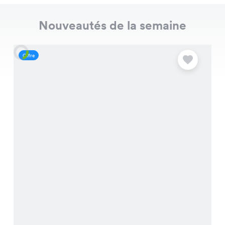
Nouveautés de la semaine
Offre
O