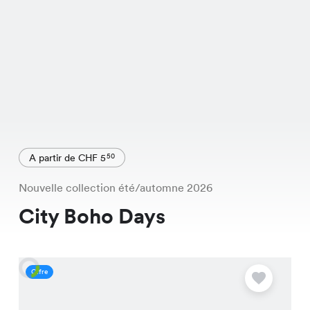
A partir de CHF 5
50
Nouvelle collection été/automne 2026
City Boho Days
Offre
O