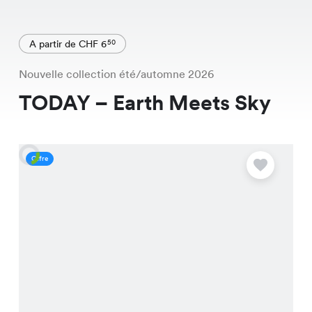
A partir de CHF 6
50
Nouvelle collection été/automne 2026
TODAY – Earth Meets Sky
Offre
O