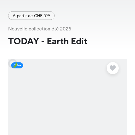
A partir de CHF 9
95
Nouvelle collection été 2026
TODAY - Earth Edit
Offre
O