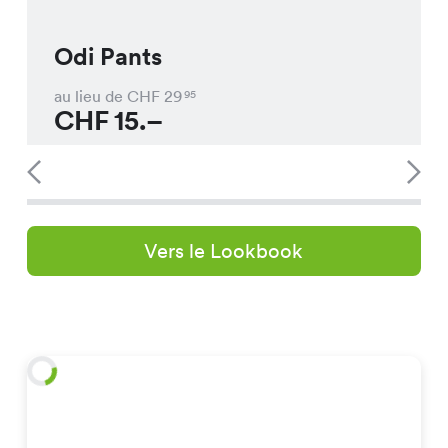
Odi Pants
au lieu de CHF
29
95
CHF
15.–
Vers le Lookbook