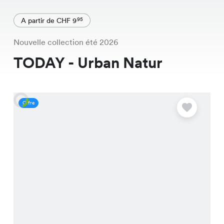
A partir de CHF 9
95
Nouvelle collection été 2026
TODAY - Urban Natur
Offre
O