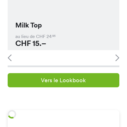
Milk Top
au lieu de CHF
24
95
CHF
15.–
Vers le Lookbook