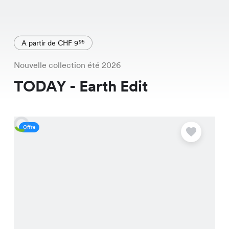
A partir de CHF 9
95
Nouvelle collection été 2026
TODAY - Earth Edit
Offre
O