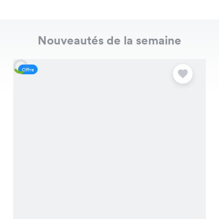
Nouveautés de la semaine
Offre
O