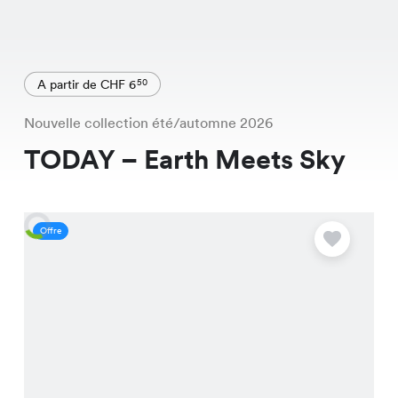
A partir de CHF 6
50
Nouvelle collection été/automne 2026
TODAY – Earth Meets Sky
Offre
O