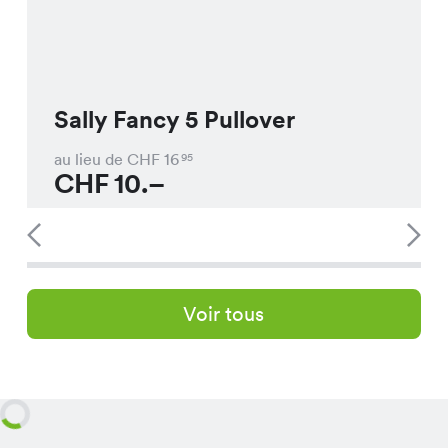
Sally Fancy 5 Pullover
au lieu de CHF
16
95
CHF
10.–
Voir tous