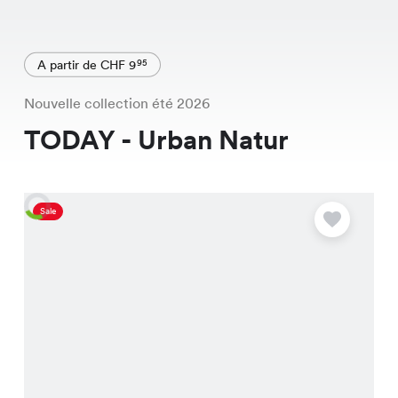
A partir de CHF 9
95
Nouvelle collection été 2026
TODAY - Urban Natur
Sale
O