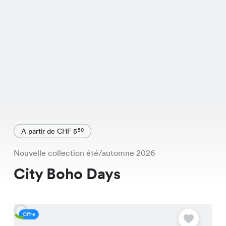
A partir de CHF 5
50
Nouvelle collection été/automne 2026
City Boho Days
Offre
O