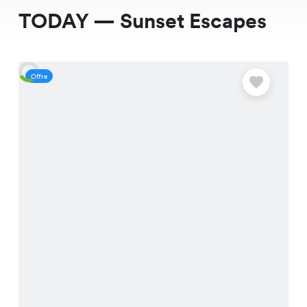
TODAY — Sunset Escapes
Offre
O