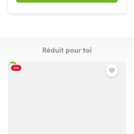
Réduit pour toi
Sale
S