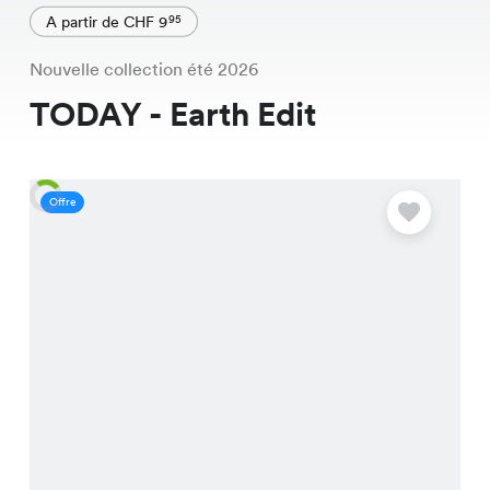
A partir de CHF 9
95
Nouvelle collection été 2026
TODAY - Earth Edit
Offre
O