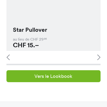
Star Pullover
au lieu de CHF
29
95
CHF
15.–
Vers le Lookbook