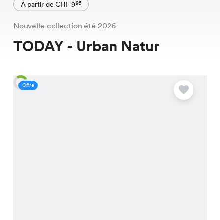
A partir de CHF 9
95
Nouvelle collection été 2026
TODAY - Urban Natur
Offre
O