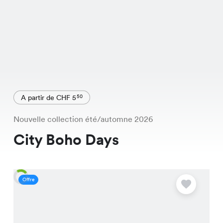
A partir de CHF 5
50
Nouvelle collection été/automne 2026
City Boho Days
Offre
O