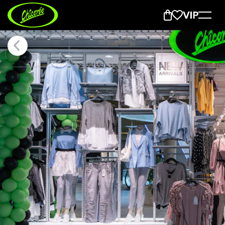
Porrentruy