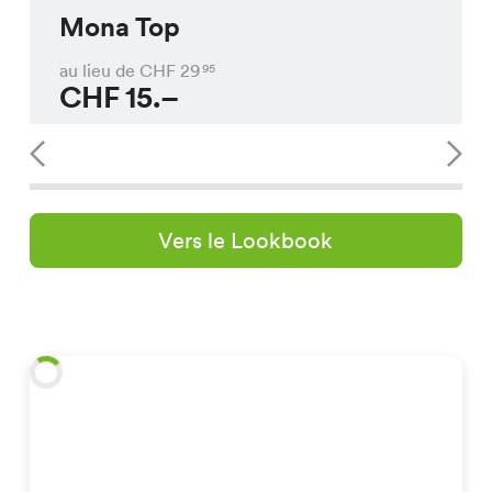
Mona Top
au lieu de CHF
29
95
CHF
15.–
Vers le Lookbook