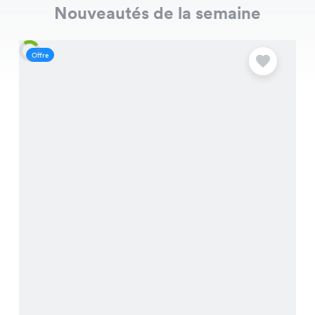
Nouveautés de la semaine
Offre
O