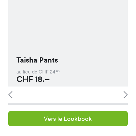
Taisha Pants
au lieu de CHF
24
95
CHF
18.–
Vers le Lookbook