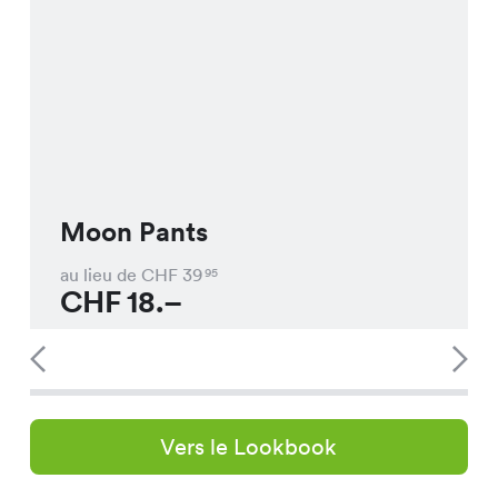
Moon Pants
au lieu de CHF
39
95
CHF
18.–
Vers le Lookbook