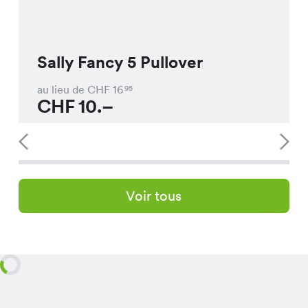
Sally Fancy 5 Pullover
au lieu de CHF
16
95
CHF
10.–
Voir tous