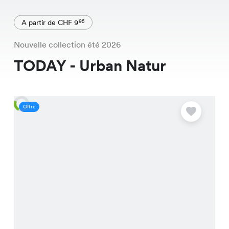
A partir de CHF 9
95
Nouvelle collection été 2026
TODAY - Urban Natur
Offre
O