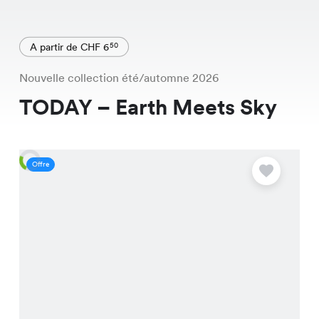
A partir de CHF 6
50
Nouvelle collection été/automne 2026
TODAY – Earth Meets Sky
Offre
O