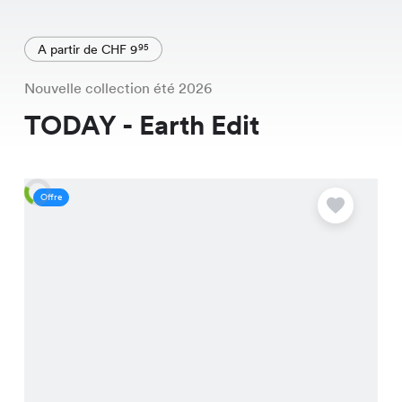
A partir de CHF 9
95
Nouvelle collection été 2026
TODAY - Earth Edit
Offre
O