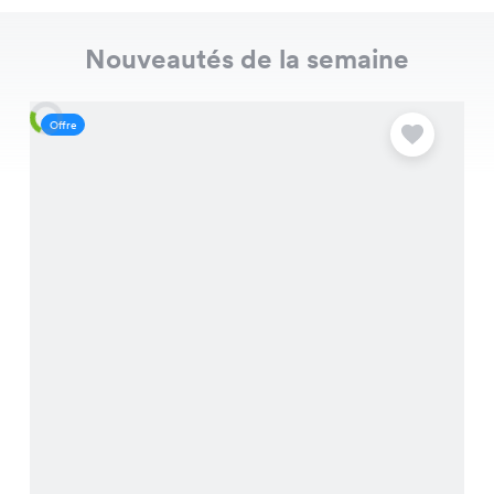
Nouveautés de la semaine
Offre
O