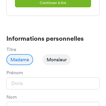
Continuer à lire
représentes chaque jour l’esprit
et les valeurs de Chicorée et tu
inspires nos clientes et nos
clients.
Informations personnelles
Ta mission:
Titre
Servir et conseiller nos clients
Madame
Monsieur
Prénom
Aider à l’organisation et à la mise
en œuvre des mesures de
promotion des ventes
Nom
Contrôler les arrivages de