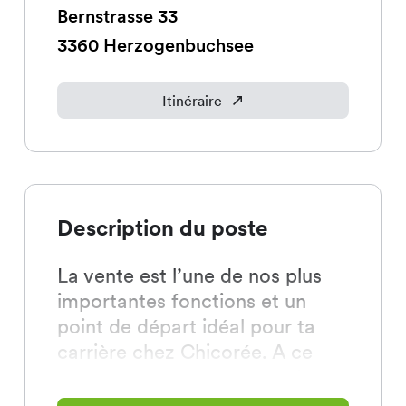
Bernstrasse
33
3360
Herzogenbuchsee
Itinéraire
Description du poste
La vente est l’une de nos plus
importantes fonctions et un
point de départ idéal pour ta
carrière chez Chicorée. A ce
poste, tout tourne autour de
nos clientes et de nos clients. Tu