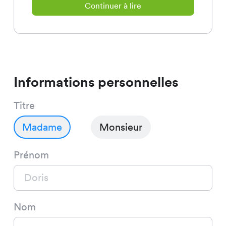
Continuer à lire
représentes chaque jour l’esprit
et les valeurs de Chicorée et tu
inspires nos clientes et nos
clients.
Informations personnelles
Ta mission:
Titre
Servir et conseiller nos clients
Madame
Monsieur
Prénom
Aider à l’organisation et à la mise
en œuvre des mesures de
promotion des ventes
Nom
Contrôler les arrivages de