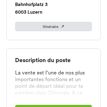
Bahnhofplatz
3
6003
Luzern
Itinéraire
Description du poste
La vente est l’une de nos plus
importantes fonctions et un
point de départ idéal pour ta
carrière chez Chicorée. A ce
poste, tout tourne autour de
nos clientes et de nos clients. Tu