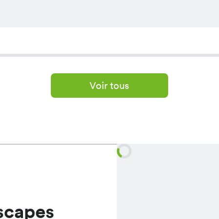
Voir tous
scapes