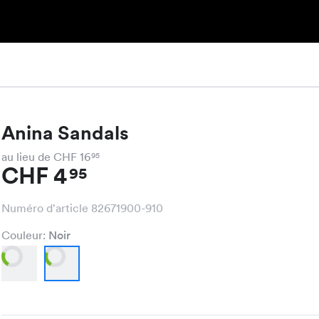
Anina Sandals
au lieu de CHF 16
95
CHF 4
95
Numéro d'article 82671900-910
Couleur:
Noir