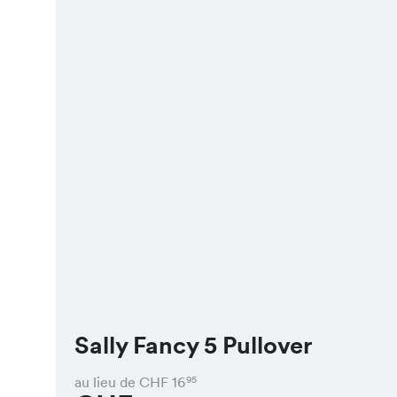
Sally Fancy 5 Pullover
au lieu de CHF
16
95