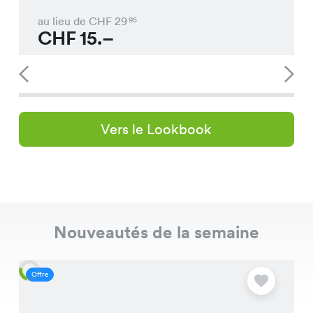
au lieu de CHF
29
95
CHF
15.–
Vers le Lookbook
Nouveautés de la semaine
Offre
O