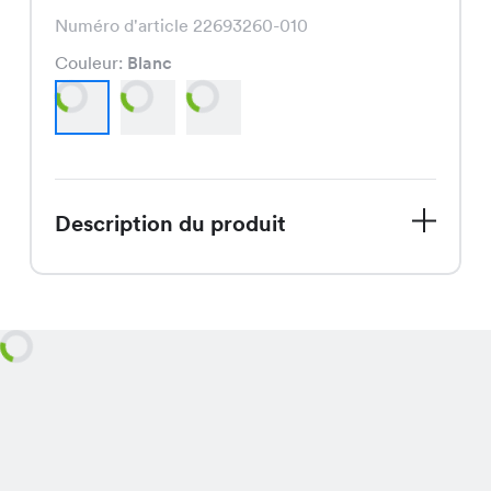
Numéro d'article 22693260-010
Couleur:
Blanc
Description du produit
Le Jupe Anja, actuellement en solde,
est disponible pour seulement CHF
14.95 au lieu de CHF 29.95, offrant un
choix de couleurs attrayantes comme
le blanc, le berry et le noir, avec un
design chic et un ajustement