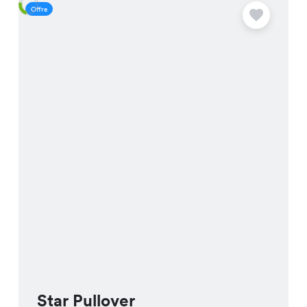
Offre
O
Star Pullover