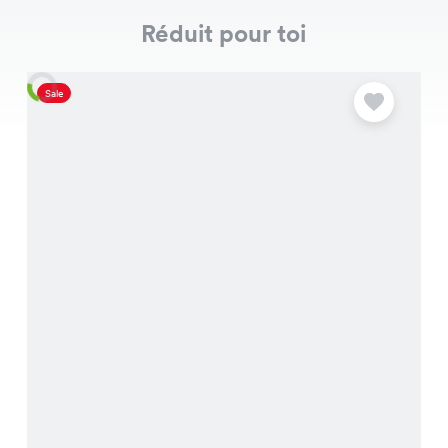
Réduit pour toi
Sale
S