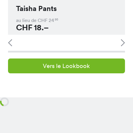
Taisha Pants
au lieu de CHF
24
95
CHF
18.–
Vers le Lookbook