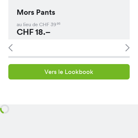
Mors Pants
au lieu de CHF
39
95
CHF
18.–
Vers le Lookbook