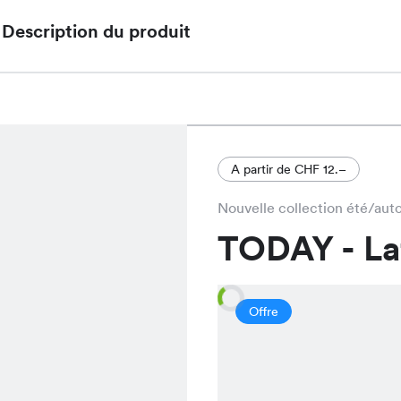
Description du produit
Le "Anja Top" est un t-shirt élégant et confortabl
au lieu de CHF 14.95, disponible dans les couleurs
parfaitement votre garde-robe.
A partir de CHF 12.–
Nouvelle collection été/au
TODAY - L
Offre