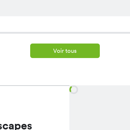
Voir tous
scapes