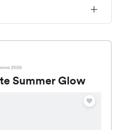
e, actuellement en solde à CHF 12.95
 blanc, baie et noir pour compléter
tomne 2026
ate Summer Glow
Offre