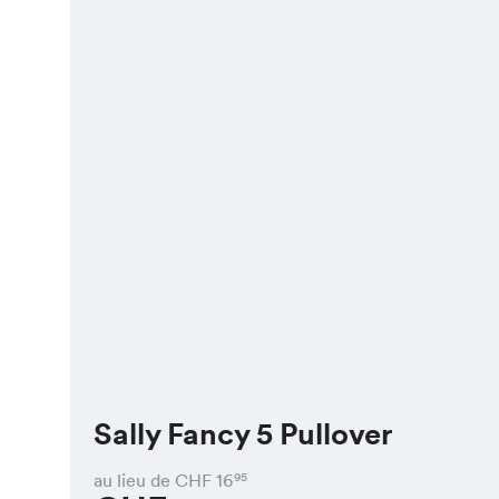
Sally Fancy 5 Pullover
au lieu de CHF
16
95