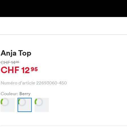
Anja Top
CHF 14
95
CHF 12
95
Numéro d'article 22693060-450
Couleur:
Berry