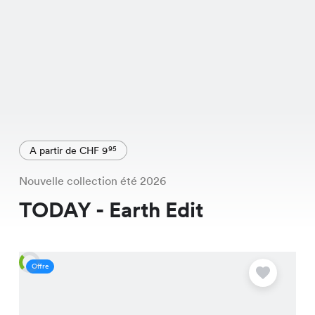
A partir de CHF 9
95
Nouvelle collection été 2026
TODAY - Earth Edit
Offre
O