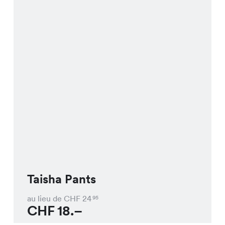
Taisha Pants
au lieu de CHF
24
95
CHF
18.–