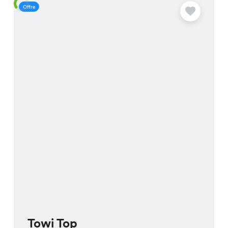
Offre
O
Towi Top