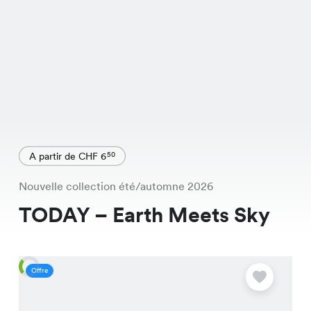
A partir de CHF 6
50
Nouvelle collection été/automne 2026
TODAY – Earth Meets Sky
Offre
O