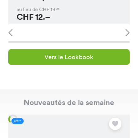
au lieu de CHF
19
95
CHF
12.–
Vers le Lookbook
Nouveautés de la semaine
Offre
O