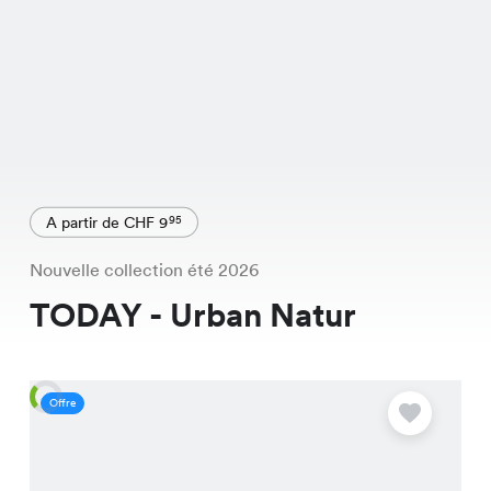
A partir de CHF 9
95
Nouvelle collection été 2026
TODAY - Urban Natur
Offre
O