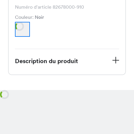
Numéro d'article 82678000-910
Couleur:
Noir
Description du produit
Le maillot de bain Anna, actuellement
en promotion, est un choix classique
et élégant en noir, disponible pour
seulement CHF 8.95 au lieu de CHF
29.95, offrant un ajustement
confortable et flatteur pour toutes les