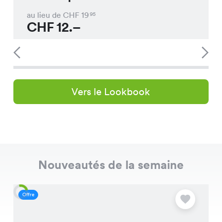
au lieu de CHF
19
95
CHF
12.–
Vers le Lookbook
Nouveautés de la semaine
Offre
O