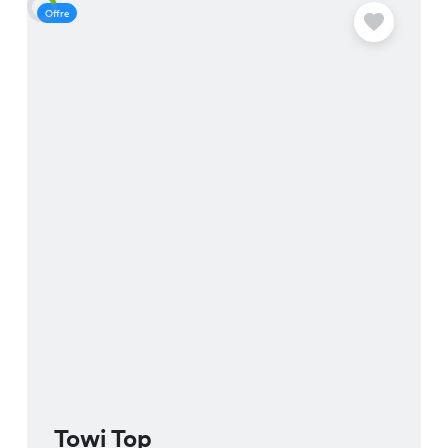
Offre
O
Towi Top