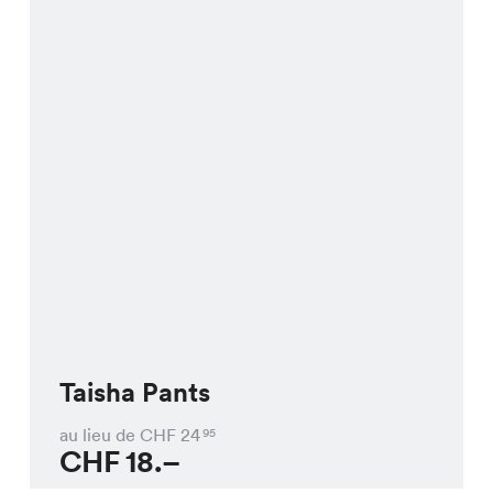
Taisha Pants
au lieu de CHF
24
95
CHF
18.–