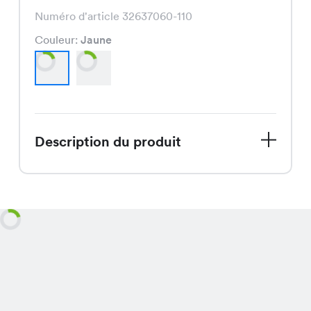
Numéro d'article 32637060-110
Couleur:
Jaune
Description du produit
Profitez de notre offre spéciale sur la
robe Daktari, maintenant disponible
pour seulement CHF 14.95 au lieu de
CHF 29.95, une robe féminine et
élégante disponible en jaune et rose
pour ajouter une touche de couleur à