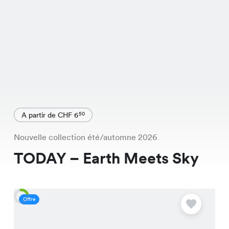
A partir de CHF 6
50
Nouvelle collection été/automne 2026
TODAY – Earth Meets Sky
Offre
O