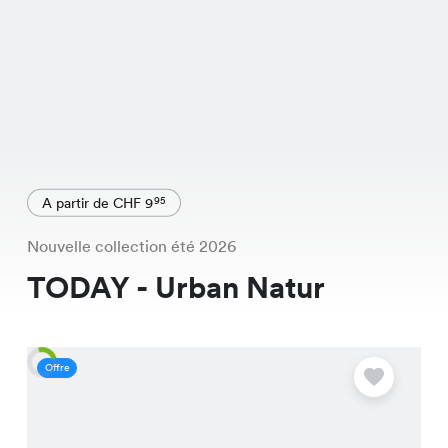
A partir de CHF 9
95
Nouvelle collection été 2026
TODAY - Urban Natur
Offre
O