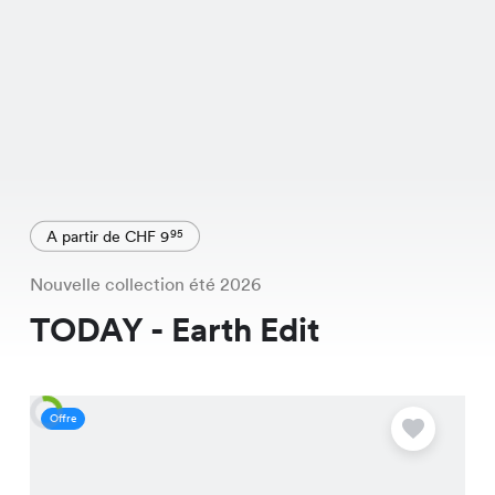
A partir de CHF 9
95
Nouvelle collection été 2026
TODAY - Earth Edit
Offre
O