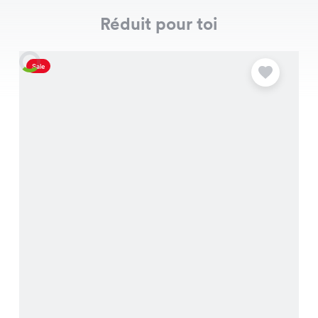
Réduit pour toi
Sale
S