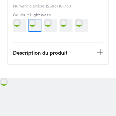
Numéro d'article 12683710-730
Couleur:
Light wash
Description du produit
La Jeans Jacket, une veste en jean
polyvalente et élégante, est
actuellement en promotion à CHF
25.00 au lieu de CHF 39.95,
disponible en diverses nuances de
denim, dont Dark Denim, Light Wash,