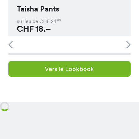
Taisha Pants
au lieu de CHF
24
95
CHF
18.–
Vers le Lookbook