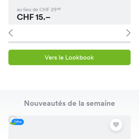
au lieu de CHF
29
95
CHF
15.–
Vers le Lookbook
Nouveautés de la semaine
Offre
O