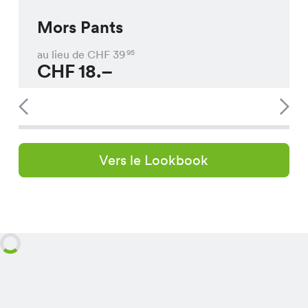
Mors Pants
au lieu de CHF
39
95
CHF
18.–
Vers le Lookbook