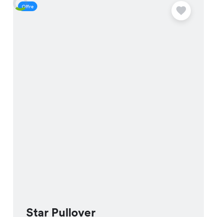
Offre
O
Star Pullover