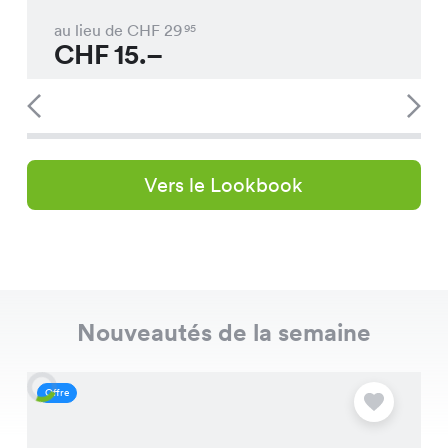
au lieu de CHF
29
95
CHF
15.–
Vers le Lookbook
Nouveautés de la semaine
Offre
O