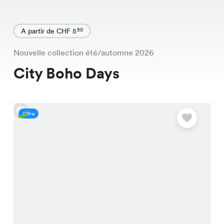
A partir de CHF 5
50
Nouvelle collection été/automne 2026
City Boho Days
Offre
O