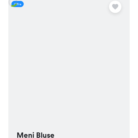
Offre
O
Meni Bluse