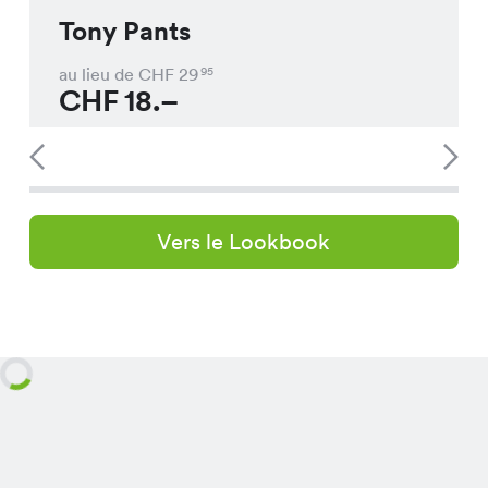
Tony Pants
au lieu de CHF
29
95
CHF
18.–
Vers le Lookbook