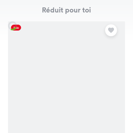
Réduit pour toi
Sale
S