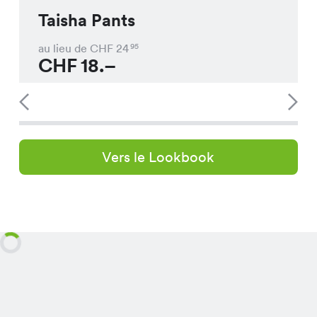
Taisha Pants
au lieu de CHF
24
95
CHF
18.–
Vers le Lookbook