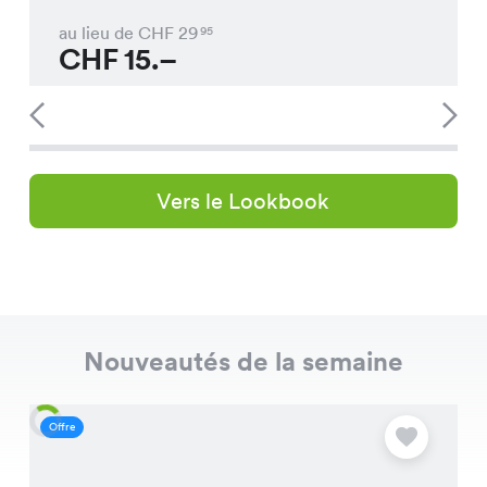
au lieu de CHF
29
95
CHF
15.–
Vers le Lookbook
Nouveautés de la semaine
Offre
O