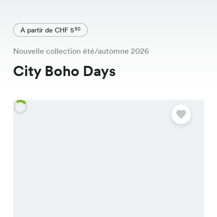
A partir de CHF 5
50
Nouvelle collection été/automne 2026
City Boho Days
O