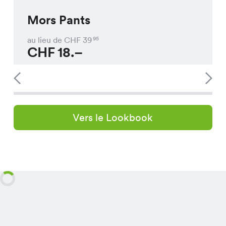
Mors Pants
au lieu de CHF
39
95
CHF
18.–
Vers le Lookbook