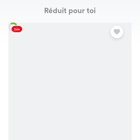
Réduit pour toi
Sale
S