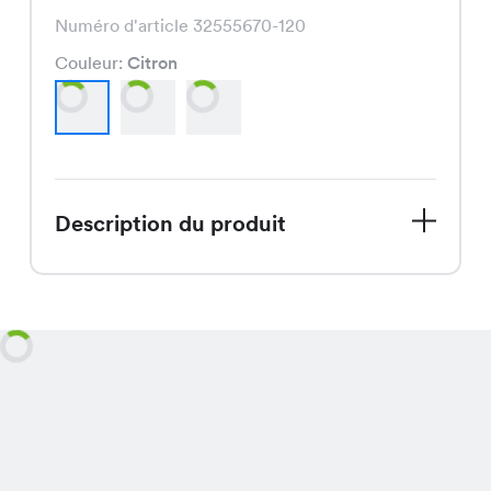
Numéro d'article 32555670-120
Couleur:
Citron
Description du produit
La Robe Karina, disponible en Citron,
Rouge et Noir, est une pièce élégante
et féminine, offerte maintenant en
solde à seulement CHF 16.95 au lieu
de CHF 24.95.