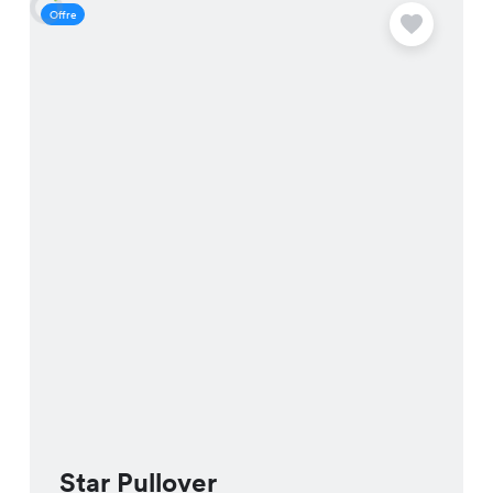
Offre
O
Star Pullover