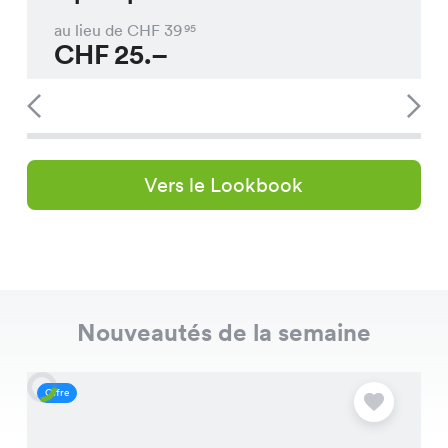
au lieu de CHF
39
95
CHF
25.–
Vers le Lookbook
Nouveautés de la semaine
Offre
O