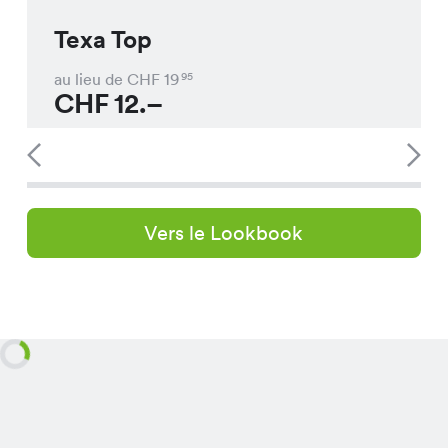
Texa Top
au lieu de CHF
19
95
CHF
12.–
Vers le Lookbook