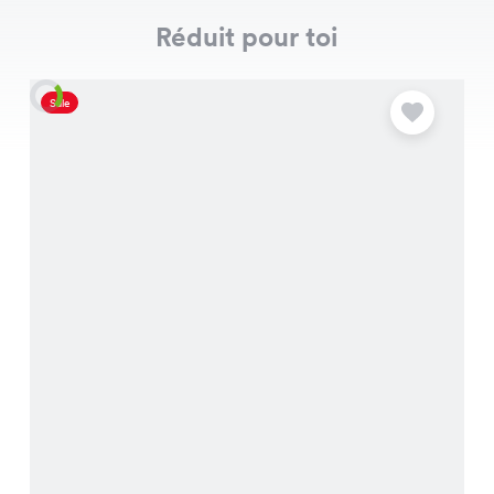
Réduit pour toi
Sale
S