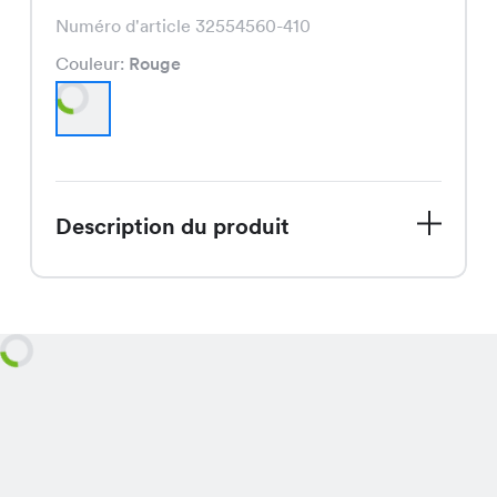
Numéro d'article 32554560-410
Couleur:
Rouge
Description du produit
La robe Katrharina, actuellement en
solde, est une pièce élégante et
féminine en rouge vibrant, disponible
pour seulement CHF 14.95 au lieu de
CHF 29.95, qui offre un beau tombé et
une allure chic pour toutes les