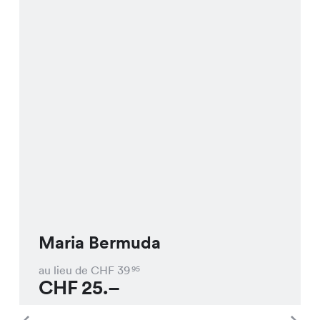
Maria Bermuda
au lieu de CHF
39
95
CHF
25.–