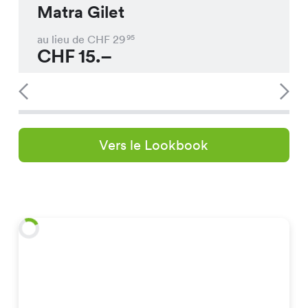
Matra Gilet
au lieu de CHF
29
95
CHF
15.–
Vers le Lookbook