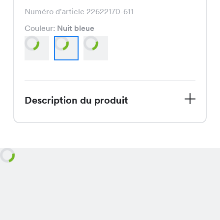
Numéro d'article 22622170-611
Couleur:
Nuit bleue
Description du produit
Le Kiri Blue Shirt, actuellement en
solde, est un t-shirt élégant et
confortable, disponible en bleu, nuit
bleue et ciel, pour seulement CHF
8.45 au lieu de CHF 16.95.