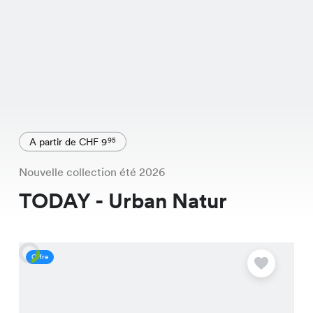
A partir de CHF 9
95
Nouvelle collection été 2026
TODAY - Urban Natur
Offre
O