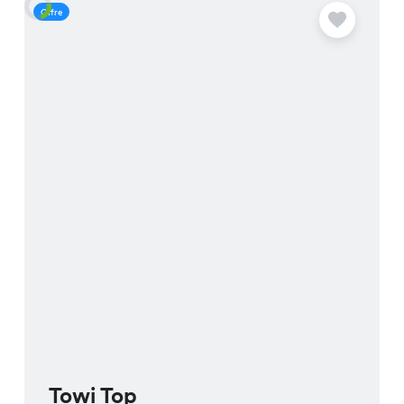
Offre
O
Towi Top