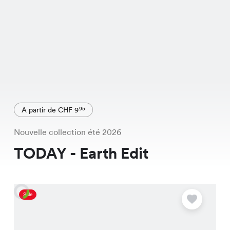
A partir de CHF 9
95
Nouvelle collection été 2026
TODAY - Earth Edit
Sale
O