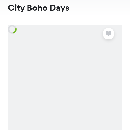
City Boho Days
O