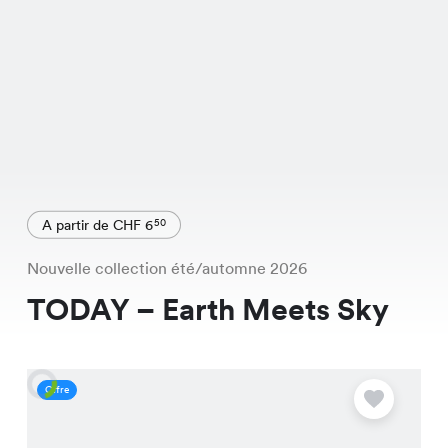
A partir de CHF 6
50
Nouvelle collection été/automne 2026
TODAY – Earth Meets Sky
Offre
O