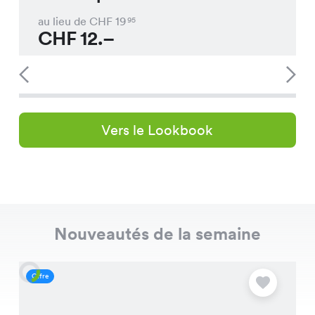
au lieu de CHF
19
95
CHF
12.–
Vers le Lookbook
Nouveautés de la semaine
Offre
O