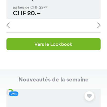
au lieu de CHF
29
95
CHF
20.–
Vers le Lookbook
Nouveautés de la semaine
Offre
O