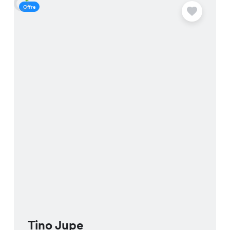
Offre
O
Tino Jupe