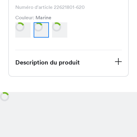
Numéro d'article 22621801-620
Couleur:
Marine
Description du produit
Le Lumi Shirt, actuellement en
promotion à CHF 3.95 au lieu de CHF
7.95, est un T-shirt féminin disponible
en blanc, marine et ciel, qui se
distingue par son élégance et sa
coupe confortable.