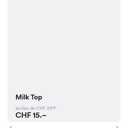
Milk Top
au lieu de CHF
24
95
CHF
15.–