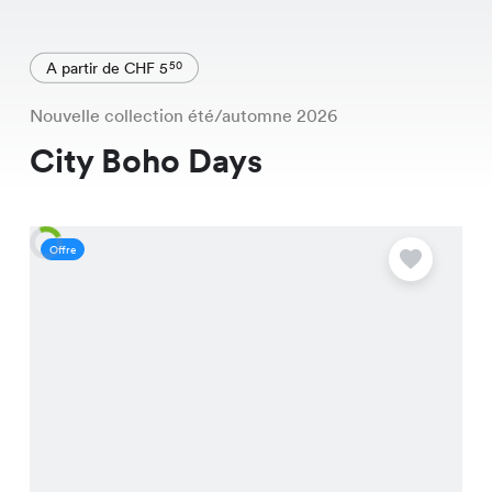
A partir de CHF 5
50
Nouvelle collection été/automne 2026
City Boho Days
Offre
O