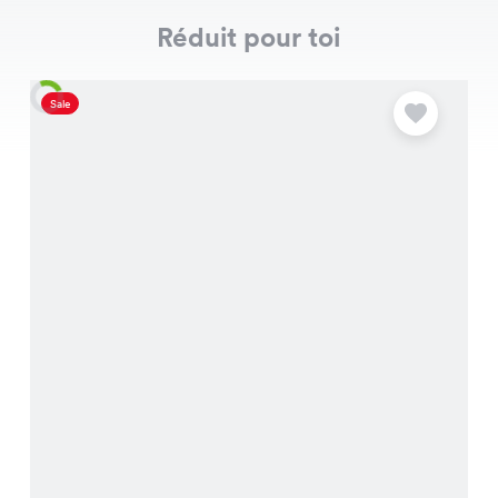
Réduit pour toi
Sale
S