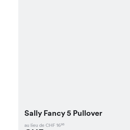
Sally Fancy 5 Pullover
au lieu de CHF
16
95