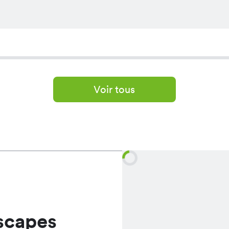
Voir tous
scapes