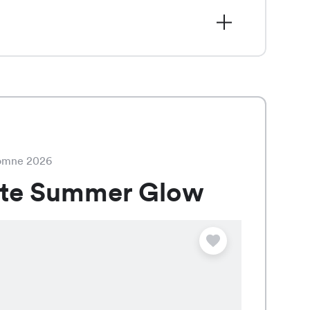
au lieu de CHF 9.95, est un t-shirt
 Marine, qui apporte une touche de
tomne 2026
ate Summer Glow
Offre