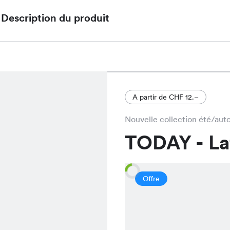
Description du produit
Le Mirjam Shirt, actuellement en solde à CHF 7.95 
élégant et confortable, disponible en Offblanc et
style à toute garde-robe.
A partir de CHF 12.–
Nouvelle collection été/au
TODAY - L
Offre