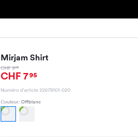
Mirjam Shirt
CHF 9
95
CHF 7
95
Numéro d'article 22678101-020
Couleur:
Offblanc