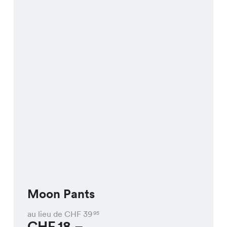
Moon Pants
au lieu de CHF
39
95
CHF
18.–