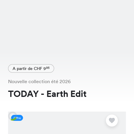
A partir de CHF 9
95
Nouvelle collection été 2026
TODAY - Earth Edit
Offre
O