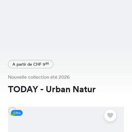
A partir de CHF 9
95
Nouvelle collection été 2026
TODAY - Urban Natur
Offre
O