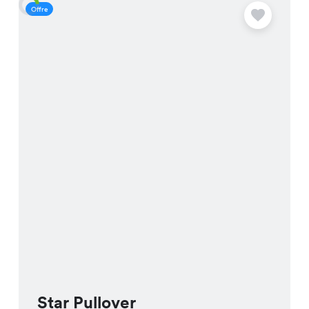
Offre
O
Star Pullover