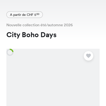
A partir de CHF 5
50
Nouvelle collection été/automne 2026
City Boho Days
O