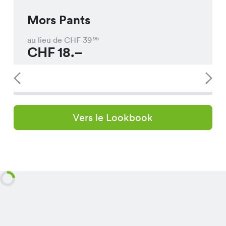
Mors Pants
au lieu de CHF
39
95
CHF
18.–
Vers le Lookbook