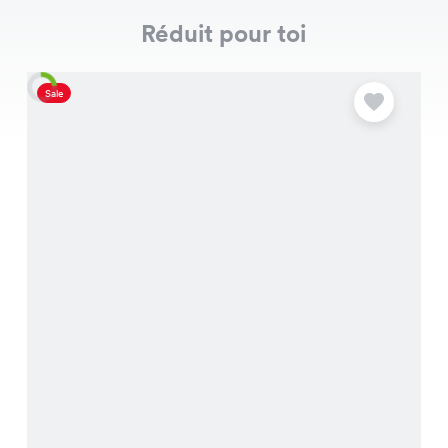
Réduit pour toi
Sale
S