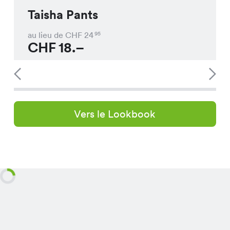
Taisha Pants
au lieu de CHF
24
95
CHF
18.–
Vers le Lookbook