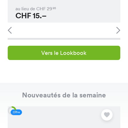
au lieu de CHF
29
95
CHF
15.–
Vers le Lookbook
Nouveautés de la semaine
Offre
O