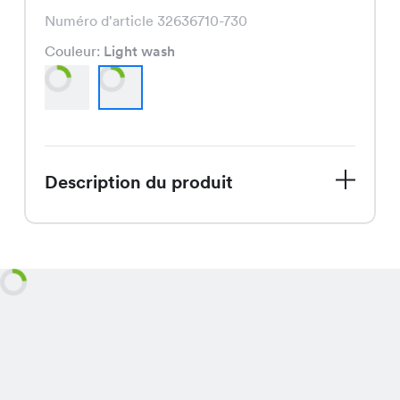
Numéro d'article 32636710-730
Couleur:
Light wash
Description du produit
La Ravenna Bluse, actuellement en
solde, est une blouse élégante
disponible en Dark Denim et Light
wash, au prix spécial de CHF 14.95 au
lieu de CHF 29.95, qui offre un confort
optimal grâce à son design moderne