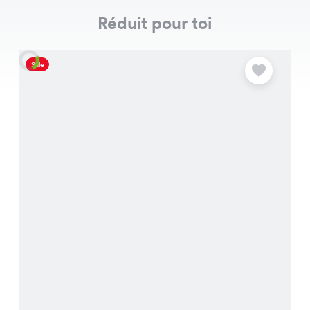
Réduit pour toi
Sale
S