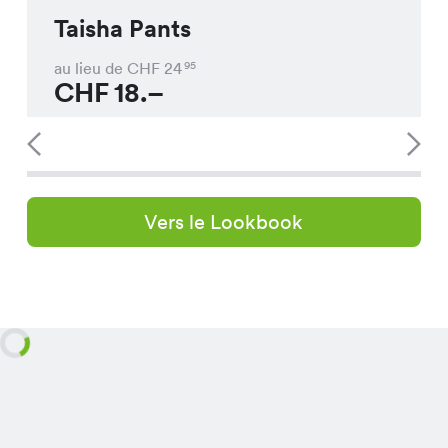
Taisha Pants
au lieu de CHF
24
95
CHF
18.–
Vers le Lookbook