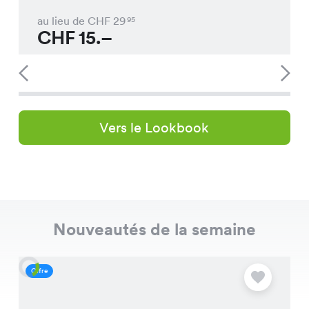
au lieu de CHF
29
95
CHF
15.–
Vers le Lookbook
Nouveautés de la semaine
Offre
O