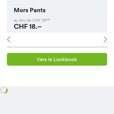
Mors Pants
au lieu de CHF
39
95
CHF
18.–
Vers le Lookbook