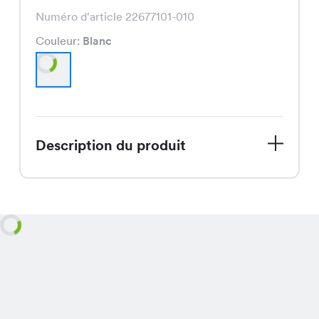
Numéro d'article 22677101-010
Couleur:
Blanc
Description du produit
Le Ruth Shirt, actuellement en solde,
est un t-shirt blanc, disponible pour
seulement CHF 4.95, qui offre un
ajustement confortable et une couleur
polyvalente pour toutes les occasions.