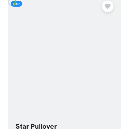
Offre
O
Star Pullover