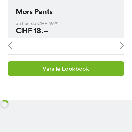
Mors Pants
au lieu de CHF
39
95
CHF
18.–
Vers le Lookbook