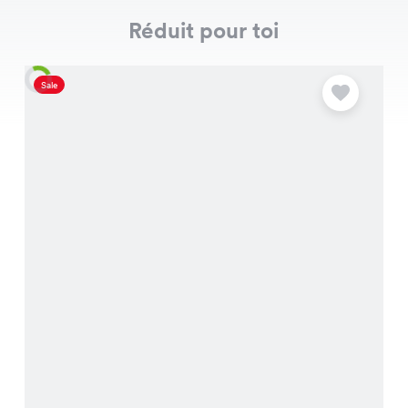
Réduit pour toi
Sale
S