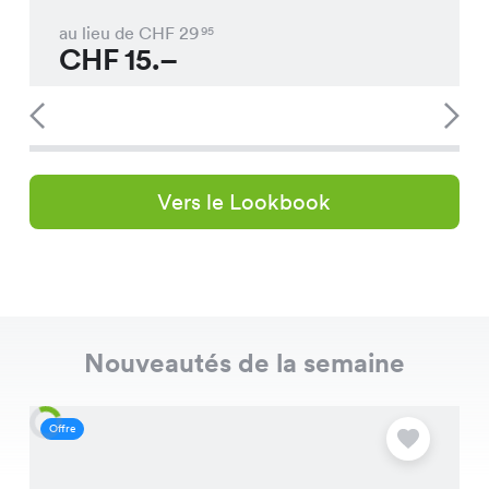
au lieu de CHF
29
95
CHF
15.–
Vers le Lookbook
Nouveautés de la semaine
Offre
O