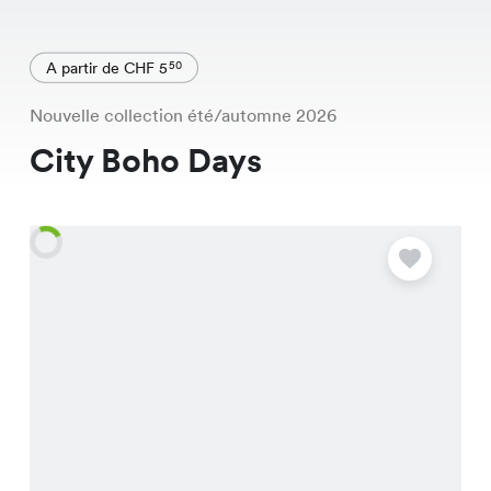
A partir de CHF 5
50
Nouvelle collection été/automne 2026
City Boho Days
O