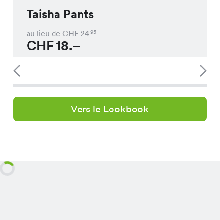
Taisha Pants
au lieu de CHF
24
95
CHF
18.–
Vers le Lookbook