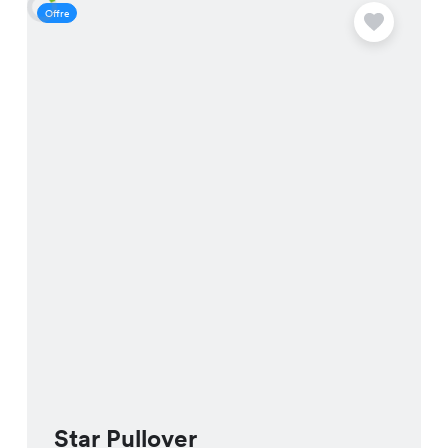
Offre
O
Star Pullover