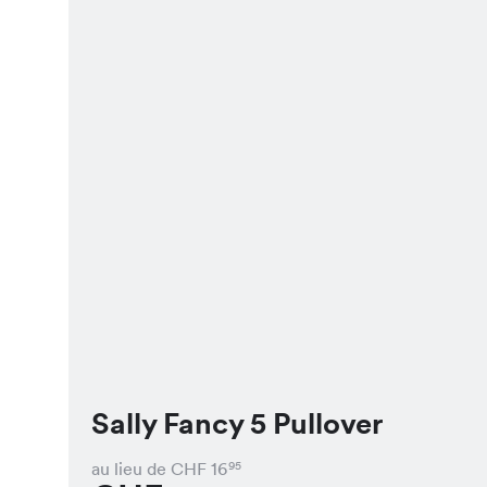
Sally Fancy 5 Pullover
au lieu de CHF
16
95