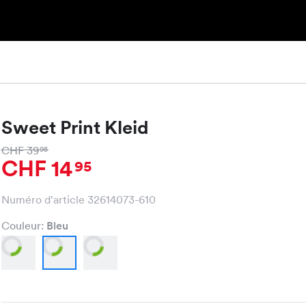
Sweet Print Kleid
CHF 39
95
CHF 14
95
Numéro d'article 32614073-610
Couleur:
Bleu