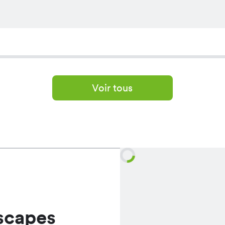
Voir tous
scapes