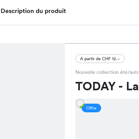
Description du produit
La robe Sweet Print, actuellement en solde, est 
au lieu de CHF 39.95, offrant un style féminin et 
et Noir.
A partir de CHF 12.–
Nouvelle collection été/au
TODAY - L
Offre