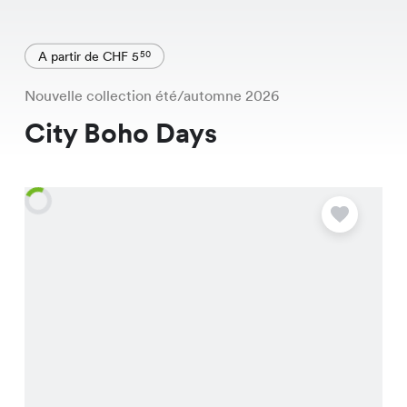
A partir de CHF 5
50
Nouvelle collection été/automne 2026
City Boho Days
O