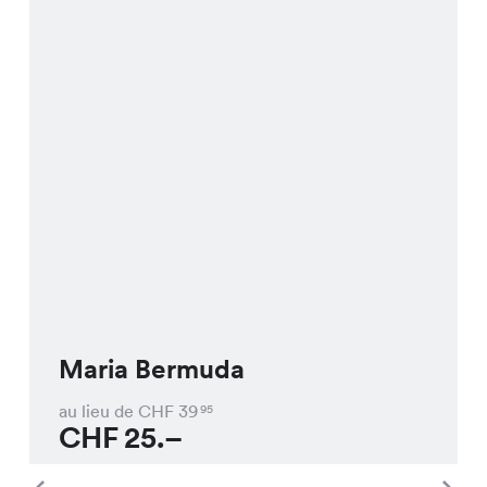
Maria Bermuda
au lieu de CHF
39
95
CHF
25.–