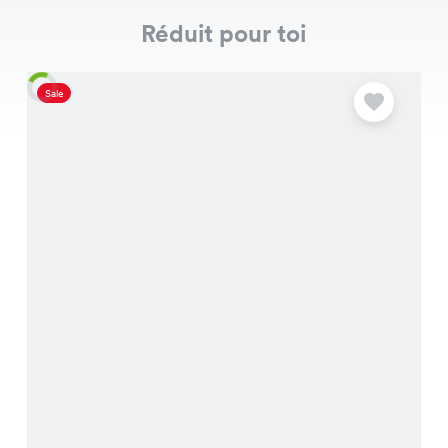
Réduit pour toi
Sale
S