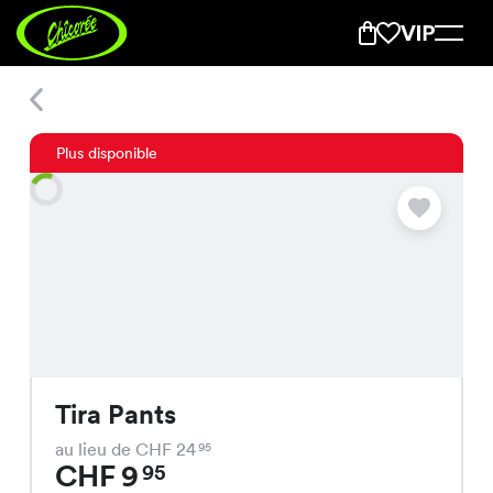
Tira Pants
Plus disponible
Tira Pants
au lieu de CHF 24
95
CHF 9
95