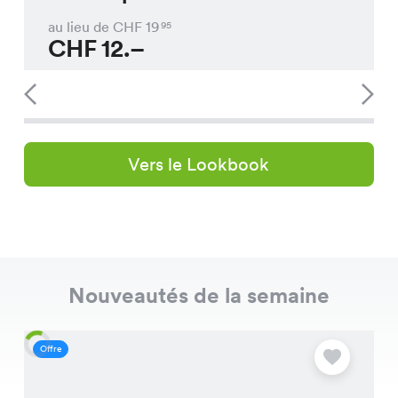
au lieu de CHF
19
95
CHF
12.–
Vers le Lookbook
Nouveautés de la semaine
Offre
O