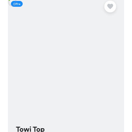
Offre
O
Towi Top