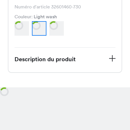
Numéro d'article 32601460-730
Couleur:
Light wash
Description du produit
Les Tira Pants, actuellement en offre
spéciale, sont des pantalons
disponibles en Dark Denim, Light
wash et Mid wash, offrant un confort
et une élégance décontractée pour
seulement CHF 9.95 au lieu de CHF