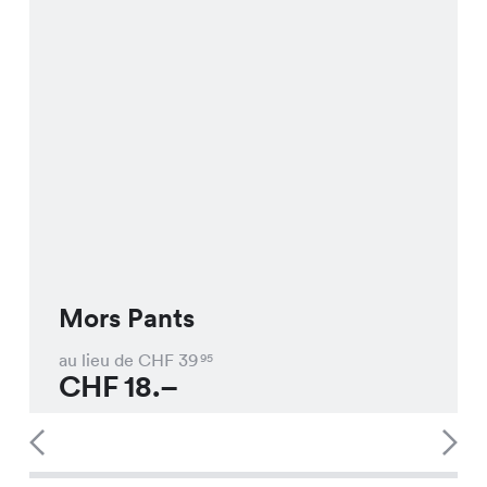
Mors Pants
au lieu de CHF
39
95
CHF
18.–