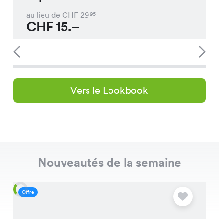
au lieu de CHF
29
95
CHF
15.–
Vers le Lookbook
Nouveautés de la semaine
Offre
O