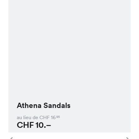
Athena Sandals
au lieu de CHF
16
95
CHF
10.–