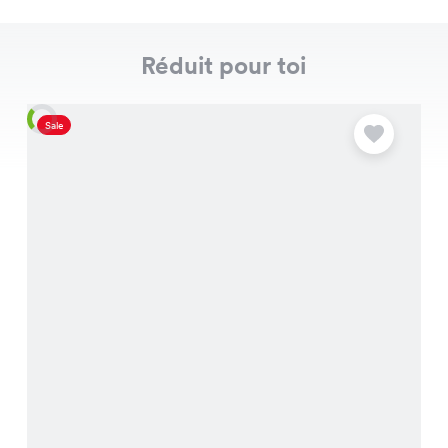
Réduit pour toi
Sale
S