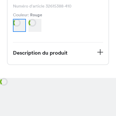
Numéro d'article 32615388-410
Couleur:
Rouge
Description du produit
Notre robe Violetta, actuellement en
solde, est un modèle élégant et
féminin, disponible en rouge et
marine, pour seulement CHF 12.45 au
lieu de CHF 24.95.