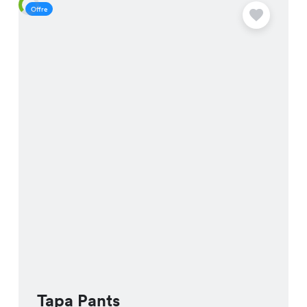
Offre
O
Tapa Pants