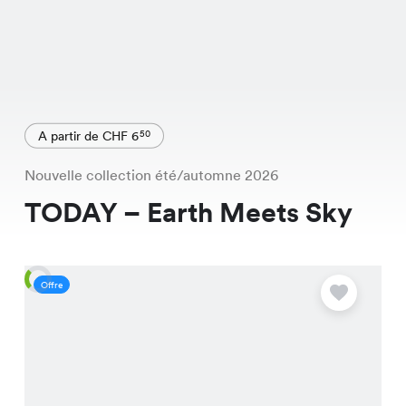
A partir de CHF 6
50
Nouvelle collection été/automne 2026
TODAY – Earth Meets Sky
Offre
O