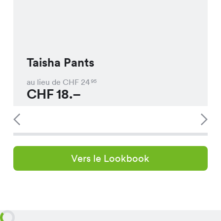
Taisha Pants
au lieu de CHF
24
95
CHF
18.–
Vers le Lookbook