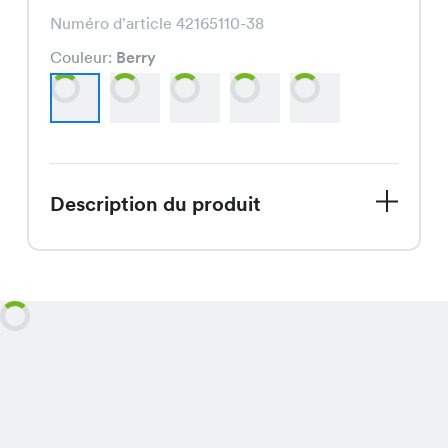
Numéro d'article 42165110-38
Couleur:
Berry
Description du produit
Découvre notre Zoey Cardigan, un
must-have pour cette fin d'été. Avec
ses couleurs vibrantes de Berry, Viola,
Pétrol, Fango et Noir, ce shirt flatte
toutes les silhouettes grâce à son
excellente coupe et sa finition de