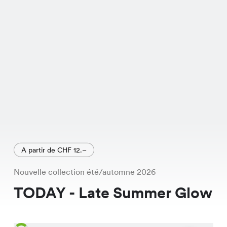
haute qualité. Et le meilleur ? Il est
actuellement en promotion à un prix
spécial de CHF 8.95 au lieu de CHF
12.95. Rends-Toi dans la filiale
Chicorée la plus proche pour l'essayer
- c'est une véritable aubaine ! N'oublie
pas, le Zoey Cardigan est
exclusivement disponible dans nos
filiales Chicorée.
A partir de CHF 12.–
Nouvelle collection été/automne 2026
TODAY - Late Summer Glow