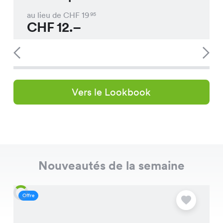
au lieu de CHF
19
95
CHF
12.–
Vers le Lookbook
Nouveautés de la semaine
Offre
O