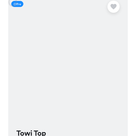
Offre
O
Towi Top