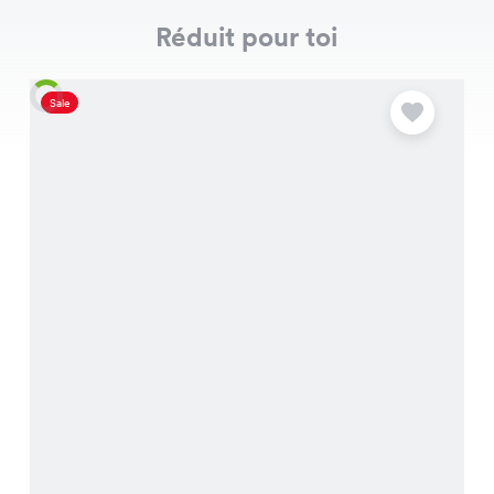
Réduit pour toi
Sale
S