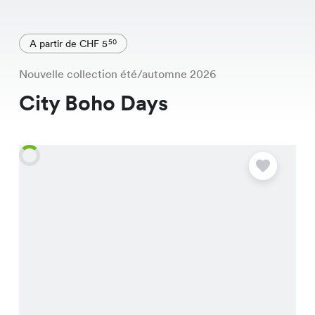
A partir de CHF 5
50
Nouvelle collection été/automne 2026
City Boho Days
O