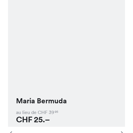
Maria Bermuda
au lieu de CHF
39
95
CHF
25.–