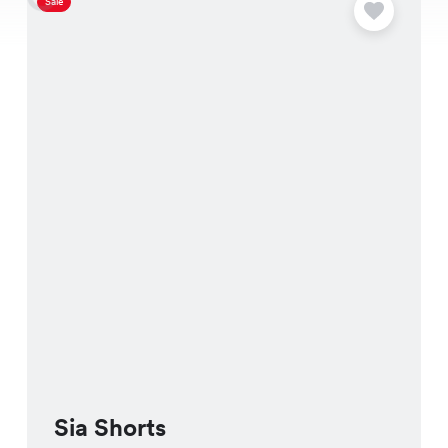
Sale
S
Sia Shorts