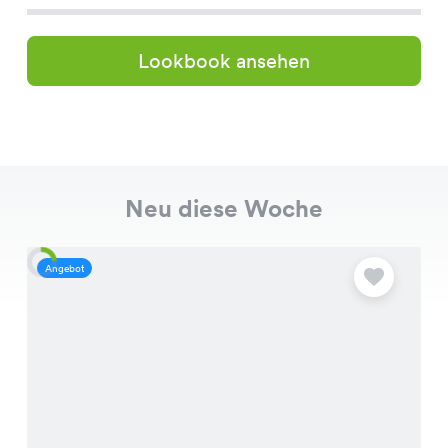
Lookbook ansehen
Neu diese Woche
Angebot
A