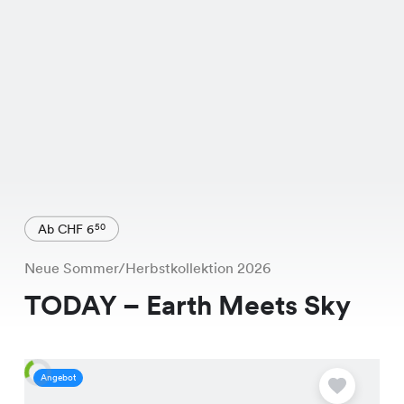
Ab CHF 6
50
Neue Sommer/Herbstkollektion 2026
TODAY – Earth Meets Sky
Angebot
A