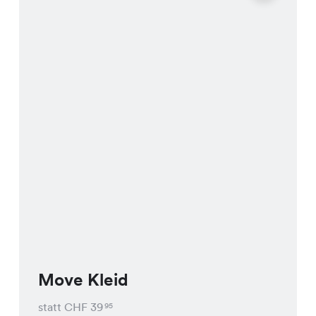
Move Kleid
statt CHF
39
95