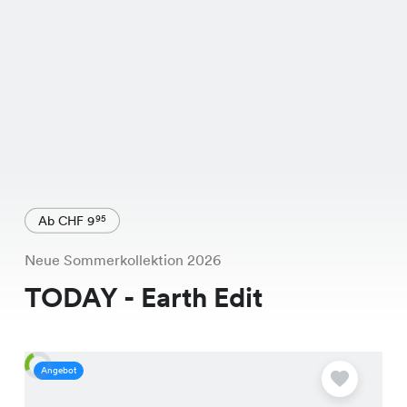
Ab CHF 9
95
Neue Sommerkollektion 2026
TODAY - Earth Edit
Angebot
A