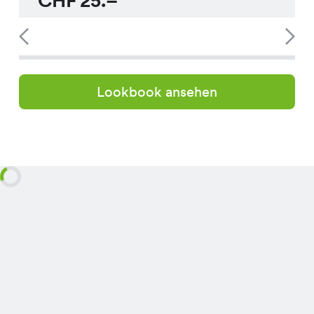
CHF
25.–
Lookbook ansehen